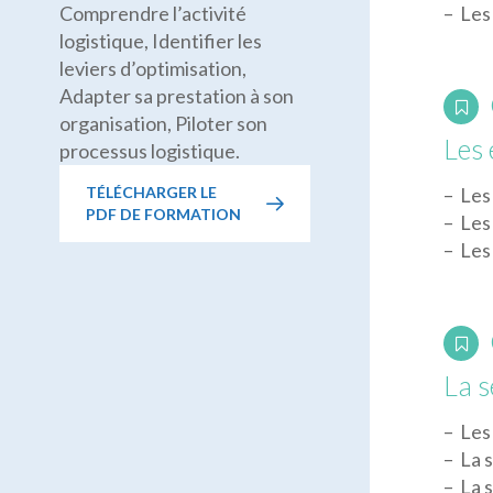
Comprendre l’activité
– Les
logistique, Identifier les
leviers d’optimisation,
Adapter sa prestation à son
organisation, Piloter son
Les 
processus logistique.
TÉLÉCHARGER LE
– Les
PDF DE FORMATION
– Les
– Les
La s
– Les
– La 
– La 