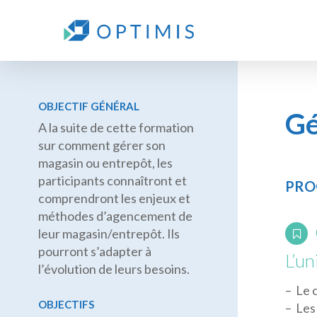
Skip
to
main
content
OBJECTIF GÉNÉRAL
Gé
A la suite de cette formation
sur comment gérer son
magasin ou entrepôt, les
participants connaîtront et
PRO
comprendront les enjeux et
méthodes d’agencement de
leur magasin/entrepôt. Ils
pourront s’adapter à
L’un
l’évolution de leurs besoins.
– Le 
OBJECTIFS
– Les